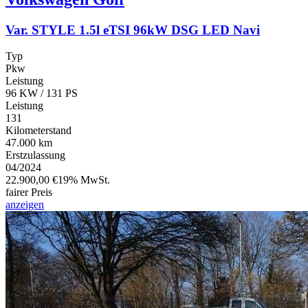
Var. STYLE 1.5l eTSI 96kW DSG LED Navi
Typ
Pkw
Leistung
96 KW / 131 PS
Leistung
131
Kilometerstand
47.000 km
Erstzulassung
04/2024
22.900,00 €
19% MwSt.
fairer Preis
anzeigen