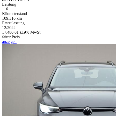
Leistung
116
Kilometerstand
109.316 km
Erstzulassung
12/2022
17.480,01 €
19% MwSt.
fairer Preis
anzeigen