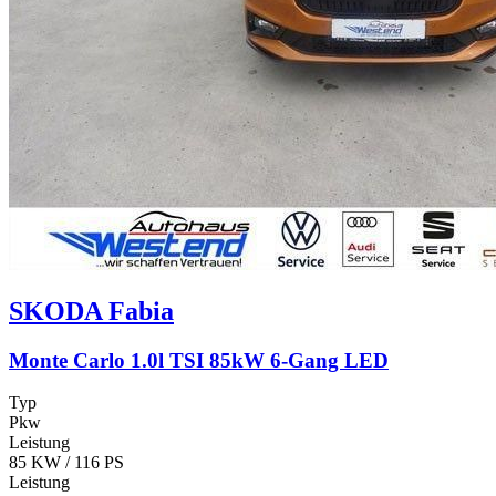
SKODA
Fabia
Monte Carlo 1.0l TSI 85kW 6-Gang LED
Typ
Pkw
Leistung
85 KW / 116 PS
Leistung