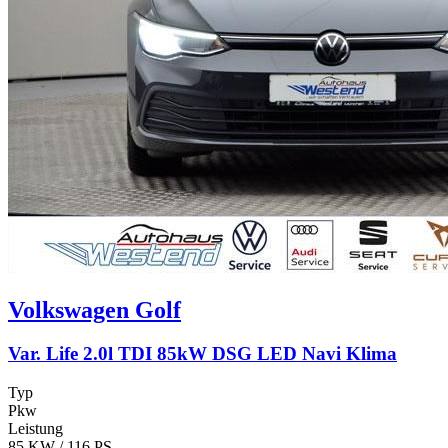
Volkswagen
Golf
Var. Life 2.0l TDI 85kW DSG LED Navi Klima
Typ
Pkw
Leistung
85 KW / 116 PS