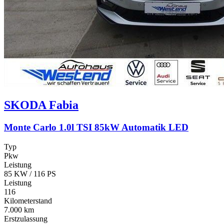
SKODA
Fabia
Monte Carlo 1.0l TSI 85kW Automatik LED
Typ
Pkw
Leistung
85 KW / 116 PS
Leistung
116
Kilometerstand
7.000 km
Erstzulassung