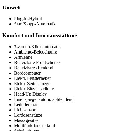
Umwelt
Plug-in-Hybrid
Start/Stopp-Automatik
Komfort und Innenausstattung
3-Zonen-Klimaautomatik
Ambiente-Beleuchtung
Armlehne
Beheizbare Frontscheibe
Beheizbares Lenkrad
Bordcomputer
Elektr. Fensterheber
Elektr. Seitenspiegel
Elektr. Sitzeinstellung
Head-Up Display
Innenspiegel autom. abblendend
Lederlenkrad
Lichtsensor
Lordosenstütze
Massagesitze
Multifunktionslenkrad
Schaltwippen