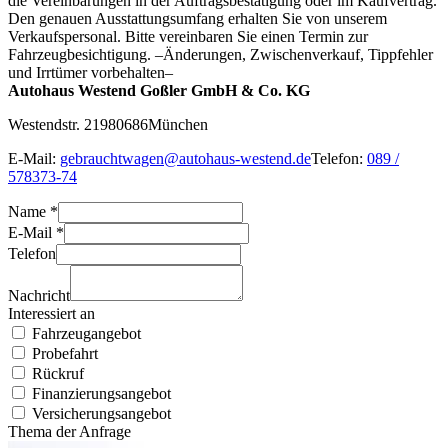
die Vereinbarungen in der Auftragsbestätigung oder im Kaufvertrag.
Den genauen Ausstattungsumfang erhalten Sie von unserem
Verkaufspersonal. Bitte vereinbaren Sie einen Termin zur
Fahrzeugbesichtigung. –Änderungen, Zwischenverkauf, Tippfehler
und Irrtümer vorbehalten–
Autohaus Westend Goßler GmbH & Co. KG
Westendstr. 219
80686
München
E-Mail:
gebrauchtwagen@autohaus-westend.de
Telefon:
089 /
578373-74
Name *
E-Mail *
Telefon
Nachricht
Interessiert an
Fahrzeugangebot
Probefahrt
Rückruf
Finanzierungsangebot
Versicherungsangebot
Thema der Anfrage