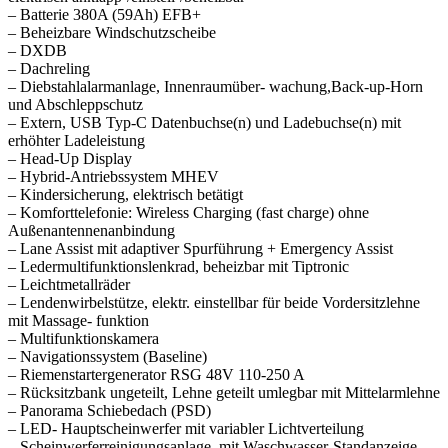
– Batterie 380A (59Ah) EFB+
– Beheizbare Windschutzscheibe
– DXDB
– Dachreling
– Diebstahlalarmanlage, Innenraumüber- wachung,Back-up-Horn
und Abschleppschutz
– Extern, USB Typ-C Datenbuchse(n) und Ladebuchse(n) mit
erhöhter Ladeleistung
– Head-Up Display
– Hybrid-Antriebssystem MHEV
– Kindersicherung, elektrisch betätigt
– Komforttelefonie: Wireless Charging (fast charge) ohne
Außenantennenanbindung
– Lane Assist mit adaptiver Spurführung + Emergency Assist
– Ledermultifunktionslenkrad, beheizbar mit Tiptronic
– Leichtmetallräder
– Lendenwirbelstütze, elektr. einstellbar für beide Vordersitzlehne
mit Massage- funktion
– Multifunktionskamera
– Navigationssystem (Baseline)
– Riemenstartergenerator RSG 48V 110-250 A
– Rücksitzbank ungeteilt, Lehne geteilt umlegbar mit Mittelarmlehne
– Panorama Schiebedach (PSD)
– LED- Hauptscheinwerfer mit variabler Lichtverteilung
– Scheinwerferreinigungsanlage, mit Waschwasser-Standanzeige