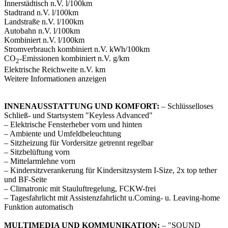
Innerstädtisch
n.V. l/100km
Stadtrand
n.V. l/100km
Landstraße
n.V. l/100km
Autobahn
n.V. l/100km
Kombiniert
n.V. l/100km
Stromverbrauch kombiniert
n.V. kWh/100km
CO
-Emissionen kombiniert
n.V. g/km
2
Elektrische Reichweite
n.V. km
Weitere Informationen anzeigen
INNENAUSSTATTUNG UND KOMFORT:
– Schlüsselloses
Schließ- und Startsystem "Keyless Advanced"
– Elektrische Fensterheber vorn und hinten
– Ambiente und Umfeldbeleuchtung
– Sitzheizung für Vordersitze getrennt regelbar
– Sitzbelüftung vorn
– Mittelarmlehne vorn
– Kindersitzverankerung für Kindersitzsystem I-Size, 2x top tether
und BF-Seite
– Climatronic mit Stauluftregelung, FCKW-frei
– Tagesfahrlicht mit Assistenzfahrlicht u.Coming- u. Leaving-home
Funktion automatisch
MULTIMEDIA UND KOMMUNIKATION:
– "SOUND