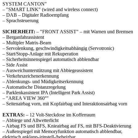
SYSTEM CANTON"
– "SMART LINK" (wired and wireless connect)
– DAB – Digitaler Radioempfang
– Sprachsteuerung
SICHERHEIT:
– "FRONT ASSIST" – mit Warnen und Bremsen
– Berganfahrassistent
– Multipler Matrix-Beam
– Servolenkung, geschwindigkeitsabhängig (Servotronic)
– Start/Stopp-Anlage mit Rekuperation
– Sicherheitsinnenspiegel automatisch abblendbar
– Side Assist
– Ausweichunterstützung mit Abbiegeassistent
– Verkehrszeichenerkennung
– Ablenkungs- und Müdigkeitserkennung
– Automatische Distanzregelung
– Parklenkassistent IPA (Intelligent Park Assist)
– "AREA VIEW 360°"
– Seitenairbag vorn, mit Kopfairbag und Interaktionsairbag vorn
EXTRAS:
– 12 Volt-Steckdose im Kofferraum
– Abbiege und Allwetterlicht
– Airbag FS und BFS, Knieairbag auf FS, mit BFS-Deaktivierung
– Außenspiegel mit Memoryfunktion automatisch abblendbar,
elektrisch anklapp-/einstell-/beheizbar