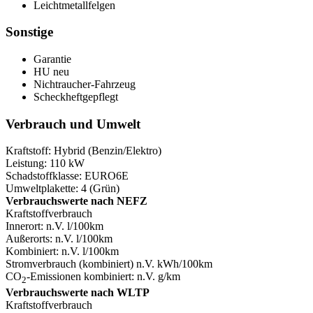
Leichtmetallfelgen
Sonstige
Garantie
HU neu
Nichtraucher-Fahrzeug
Scheckheftgepflegt
Verbrauch und Umwelt
Kraftstoff:
Hybrid (Benzin/Elektro)
Leistung:
110 kW
Schadstoffklasse:
EURO6E
Umweltplakette:
4 (Grün)
Verbrauchswerte nach NEFZ
Kraftstoffverbrauch
Innerort:
n.V. l/100km
Außerorts:
n.V. l/100km
Kombiniert:
n.V. l/100km
Stromverbrauch (kombiniert)
n.V. kWh/100km
CO
-Emissionen kombiniert:
n.V. g/km
2
Verbrauchswerte nach WLTP
Kraftstoffverbrauch