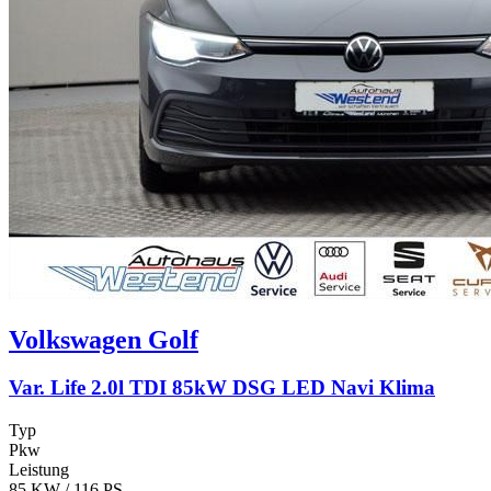
Volkswagen
Golf
Var. Life 2.0l TDI 85kW DSG LED Navi Klima
Typ
Pkw
Leistung
85 KW / 116 PS