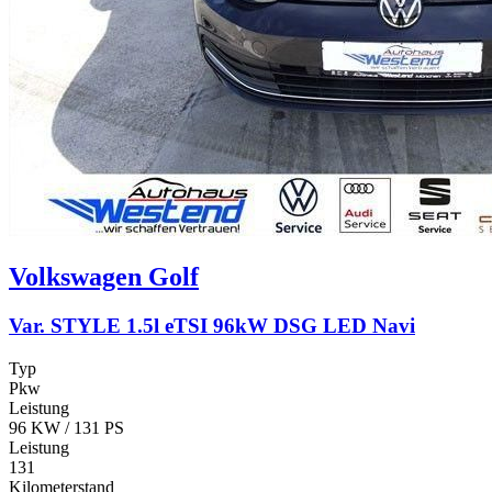
Volkswagen
Golf
Var. STYLE 1.5l eTSI 96kW DSG LED Navi
Typ
Pkw
Leistung
96 KW / 131 PS
Leistung
131
Kilometerstand