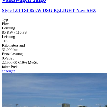
Style 1.0l TSI 85kW DSG IQ.LIGHT Navi SHZ
Typ
Pkw
Leistung
85 KW / 116 PS
Leistung
116
Kilometerstand
31.000 km
Erstzulassung
05/2025
22.900,00 €
19% MwSt.
fairer Preis
anzeigen