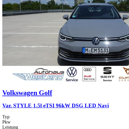
Volkswagen
Golf
Var. STYLE 1.5l eTSI 96kW DSG LED Navi
Typ
Pkw
Leistung