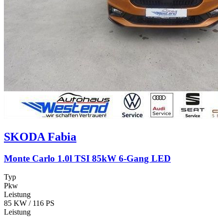
SKODA
Fabia
Monte Carlo 1.0l TSI 85kW 6-Gang LED
Typ
Pkw
Leistung
85 KW / 116 PS
Leistung