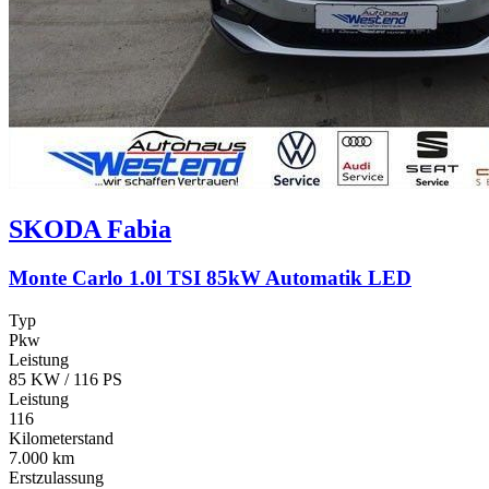
SKODA
Fabia
Monte Carlo 1.0l TSI 85kW Automatik LED
Typ
Pkw
Leistung
85 KW / 116 PS
Leistung
116
Kilometerstand
7.000 km
Erstzulassung