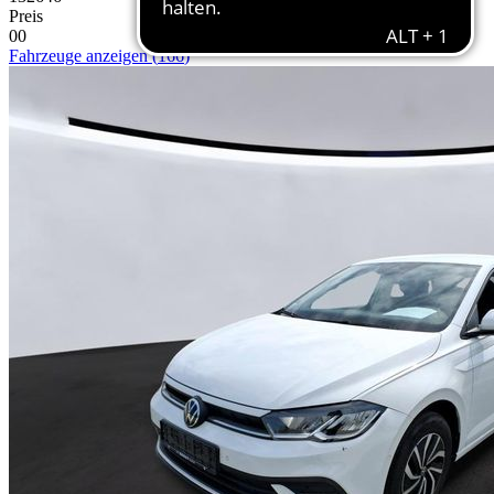
Preis
0
0
Fahrzeuge anzeigen
(
166
)